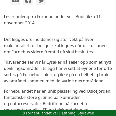
Leserinnlegg fra Fornebulandet vel i Budstikka 11.
november 2014:
Det legges uforholdsmessig stor vekt på hvor
maksantallet for boliger skal legges når diskusjonen
om Fornebus videre fremtid nå skal besluttes.
Tilsvarende ser vi når Lysaker nå seiler opp som et nytt
utviklingsområde. I tillegg har vi sett at øynene for ofte
settes på Fornebu isolert og ikke på en helhetlig bruk
av området sammen med de øvrige nærområdene.
Fornebulandet har en unik plassering ved Oslofjorden,
fantastiske store grønne parkområder
og naturreservater. Bedriftene på Fornebu
representerer olje-, IT- og telekomteknologi i
© Fornebulandet Vel | Løsning:
StyreWeb
verdenstoppen.