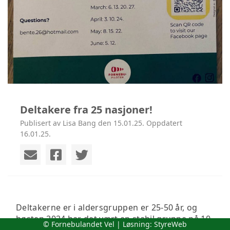
Deltakere fra 25 nasjoner!
Publisert av Lisa Bang den 15.01.25. Oppdatert
16.01.25.
Deltakerne er i aldersgruppen er 25-50 år, og
høsten 2024 har det vært en stabil gruppe på 10-
© Fornebulandet Vel | Løsning:
StyreWeb