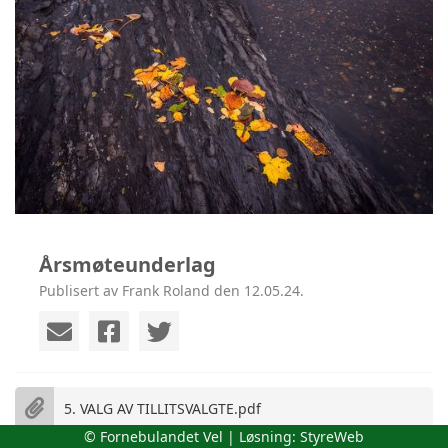
Årsmøteunderlag
Publisert av Frank Roland den 12.05.24.
5. VALG AV TILLITSVALGTE.pdf
© Fornebulandet Vel | Løsning:
StyreWeb