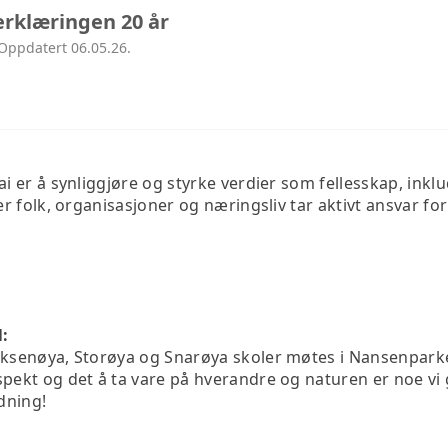
erklæringen 20 år
 Oppdatert 06.05.26.
 er å synliggjøre og styrke verdier som fellesskap, inkl
r folk, organisasjoner og næringsliv tar aktivt ansvar f
:
Oksenøya, Storøya og Snarøya skoler møtes i Nansenparke
spekt og det å ta vare på hverandre og naturen er noe v
dning!