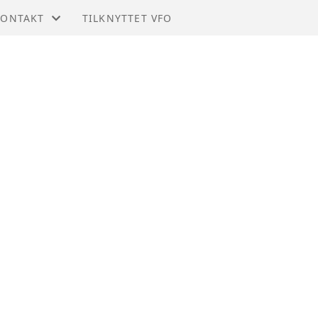
KONTAKT
TILKNYTTET VFO
MEDLEMSKAP
FT
KONTAKT
TYREOVERSIKT