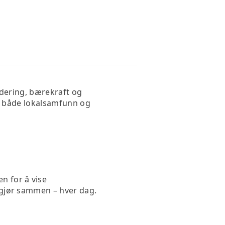
udering, bærekraft og
or både lokalsamfunn og
n for å vise
i gjør sammen – hver dag.