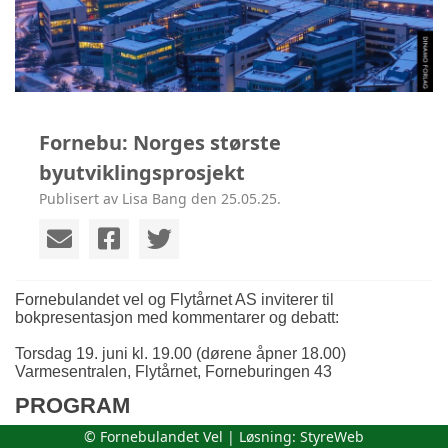
Fornebu: Norges største
byutviklingsprosjekt
Publisert av Lisa Bang den 25.05.25.
Fornebulandet vel og Flytårnet AS inviterer til
bokpresentasjon med kommentarer og debatt:
Torsdag 19. juni kl. 19.00 (dørene åpner 18.00)
Varmesentralen, Flytårnet, Forneburingen 43
PROGRAM
© Fornebulandet Vel | Løsning:
StyreWeb
Foredrag ved Arthur Wøhni
:
Fornebu – fra fly
til by:
·