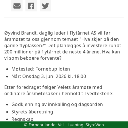
Øyvind Brandt, daglig leder i Flytårnet AS vil før
årsmøtet ta oss gjennom temaet "Hva skjer på den
gamle flyplassen?" Det planlegges å investere rundt
200 millioner på flytårnet de neste 4 årene. Hva kan
vi som beboere forvente?
Møtested: Fornebupiloten
Når: Onsdag 3. juni 2026 kl. 18:00
Etter foredraget følger Velets årsmøte med
ordinære årsmøtesaker i henhold til vedtektene:
Godkjenning av innkalling og dagsorden
Styrets åberetning
Regnskap
© Fornebulandet Vel | Løsning:
StyreWeb
Årsbudsjett drøftes