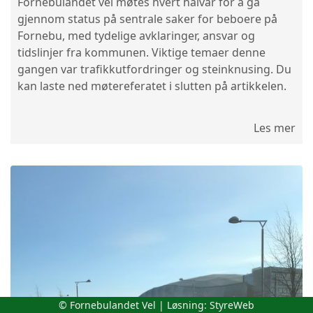
Fornebulandet vel møtes hvert halvår for å gå
gjennom status på sentrale saker for beboere på
Fornebu, med tydelige avklaringer, ansvar og
tidslinjer fra kommunen. Viktige temaer denne
gangen var trafikkutfordringer og steinknusing. Du
kan laste ned møtereferatet i slutten på artikkelen.
Les mer
© Fornebulandet Vel | Løsning:
StyreWeb